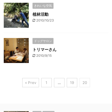
きれいな空気
植林活動
2010/10/23
ドッグサロン
トリマーさん
2010/9/15
« Prev
1
…
19
20