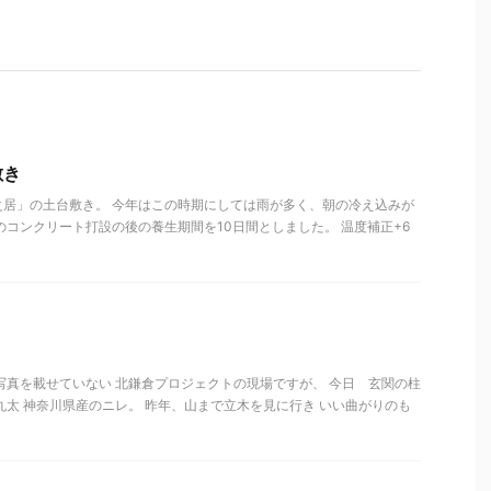
敷き
之居」の土台敷き。 今年はこの時期にしては雨が多く、朝の冷え込みが
のコンクリート打設の後の養生期間を10日間としました。 温度補正+6
まり写真を載せていない 北鎌倉プロジェクトの現場ですが、 今日 玄関の柱
丸太 神奈川県産のニレ。 昨年、山まで立木を見に行き いい曲がりのも