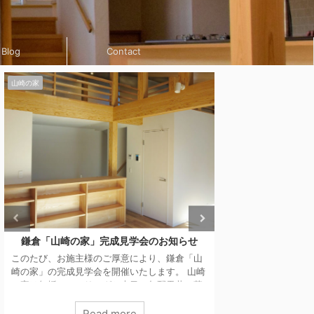
Blog
Contact
山崎の家
山崎の家
レッドシダーの外壁
家具
鎌倉「山崎の家」では、見切り金物と軒天が仕
この数日は台風の
上がったので、レッドシダーの外壁工事に入り
させていただき、
ました。 外壁の無垢材の下地もしっかりと通気
区切りが付いたの
胴縁で壁内部の湿気の逃げ道を確保しているの
家具図と納まりの検
ですが、「山崎の家」は扉や金物などとの納ま
モヤモヤしながら
Read more
R