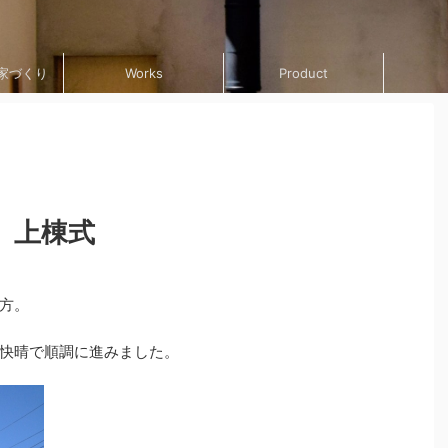
の家づくり
Works
Product
山崎の家
」上棟式
方。
完成見学会
鎌倉「山崎の家」完成見学会のお知らせ
快晴で順調に進みました。
成見学会。 今年は
このたび、お施主様のご厚意により、鎌倉「山
うように進まなかっ
崎の家」の完成見学会を開催いたします。 山崎
、シンボルツリーの
の家は無垢フローリングと木目の勾配天井で落
成見学会を迎えるこ
ち着いた雰囲気のリビングダイニングキッチン
組の方々にお越しい
です。天井高さの強弱をつけた勾配天井でロフ
re
Read more