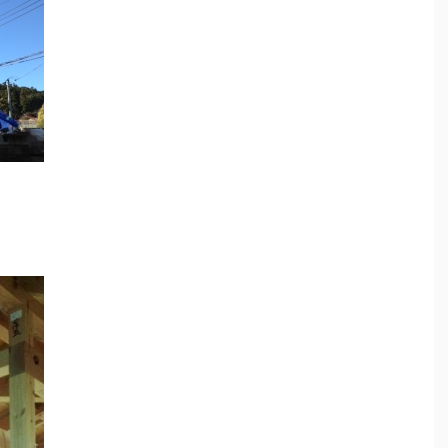
土の調湿作用や消臭
トをつなぎ、心地よく過ごせる空間としまし
示してくださった
た。 無垢フローリングのほかに、稚内産珪藻土
ーリングで蓄熱効果
をつかった水廻りやタモ材の造作カウンターな
リビングダイニング
ど自然素材の良さを感じられる家づくりをして
トの空間デザインの
います。 キッチンのバックスペースやウォーク
さった方、皆さまお
インクローゼットの収納スペースにはMUJIの家
りがとうございまし
具やキャビネット、収納ケースが納まるサイ ...