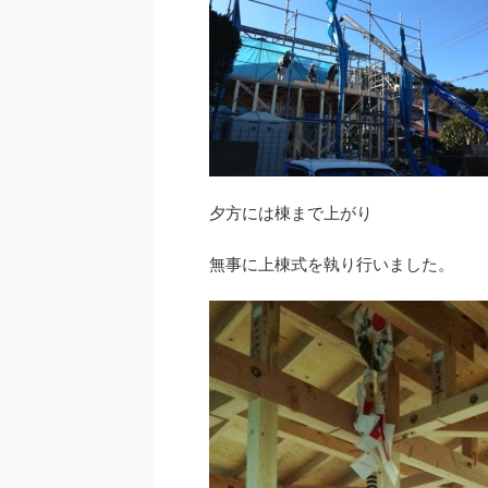
と、かなりしっかりとした台風養生を行い
ただきました。 稚内産珪藻
た。お陰様で現場のほうは被害なく済みま
効果など自然素材に興味を
。協力してくれた鳶さん、大工さん、板金
方、樹脂サッシと無垢フロ
ん、皆さんありがとうございました。 た
を感心してくださった方、
辺では倒木や停電、雨漏りなどの被害が出
と勾配天井でつながるロフ
るので引き続き対応していきます。今後浸
居心地の良さを感じてくだ
の被害が出ないように祈るばか ...
忙しい中お越しいただきあ
た ...
夕方には棟まで上がり
無事に上棟式を執り行いました。