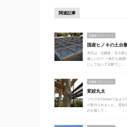
関連記事
北鎌倉プロジェクト
国産ヒノキの土台
本日は、北鎌倉「北小路
厳しいので 一体打ち基礎
にしておいて正解でし ...
北鎌倉プロジェクト
変絞丸太
ブログやTwitterであ
が取付られました。 変絞
のを探して ...