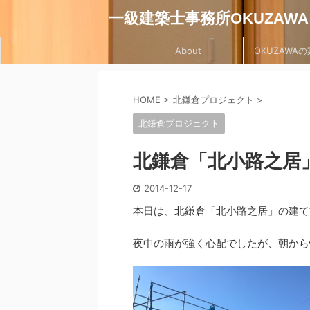
一級建築士事務所OKUZAWA
About
OKUZAWA
家
山崎プロジェクト
山崎の家
HOME
>
北鎌倉プロジェクト
>
北鎌倉プロジェクト
北鎌倉「北小路之居
2014-12-17
本日は、北鎌倉「北小路之居」の建て
台風養生の大切さ
鎌倉「山崎の家」
夜中の雨が強く心配でしたが、朝から
は早朝から、現在施工中の各現場の確認と
本日は鎌倉「山崎の家」の完
ナー様への確認を行いました。今回の台風
なんだか雨の日が多く、思
かなり前から大型台風の予想でしたので、
た外構工事も無事に終わり
中の現場は飛来防止の為に敷板を重ねてビ
シャラの植樹もすませて完
めしたり、シート養生押さえに垂木を使っ
とができました。 本日は6
Read more
Read mo