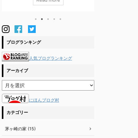
りの関係上、流通している通気胴縁が使えず悩
から因数分解の質問
んでいました。割り付けの打合せをしていると
えていないくらい
横胴縁になにやら細かな掘り込みが。。。無垢
も思い出せず、即
材はねじれや反りが若干は出るため、胴縁で縁
レビをみながら頭
を切るより掘り込みにした方がいいだろうと大
思い出し、ここを
工さんたちが仕込んでくれていました。私たち
ん。。。うまく計
のこだわりが職人さんたちに伝わり、その気持
したら合っていた
ブログランキング
ちを ...
をかけ ...
人気ブログランキング
アーカイブ
にほんブログ村
カテゴリー
茅ヶ崎の家 (15)