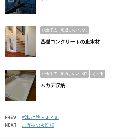
鎌倉手広 風通しのいい家
基礎コンクリートの止水材
鎌倉手広 風通しのいい家
その他
ムカデ収納
PREV
杉板に塗るオイル
NEXT
吉野檜の玄関框