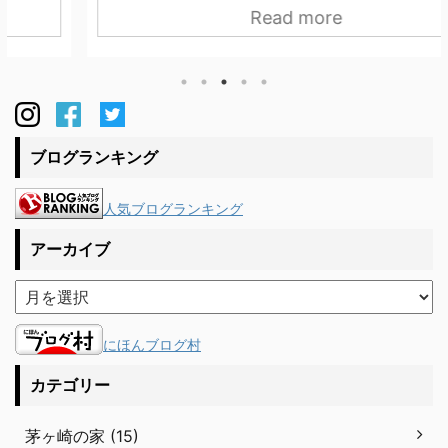
Read more
や金物などとの納まりの関係上、流通している通気胴
縁が使えず悩んでいました。割り付けの打合せをして
いると横胴縁になにやら細かな掘り込みが。。。無垢
材はねじれや反りが若干は出るため、胴縁で縁を切る
より掘り込みにした方がいいだろうと大工さんたちが
仕込んでくれていました。私たちのこだわりが職人さ
ブログランキング
んたちに伝わり、その気持ちを ...
人気ブログランキング
アーカイブ
にほんブログ村
カテゴリー
茅ヶ崎の家 (15)