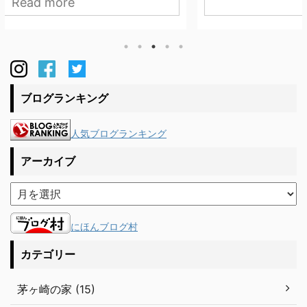
Read more
や金物などとの納まりの関係上、流通している通気胴
縁が使えず悩んでいました。割り付けの打合せをして
いると横胴縁になにやら細かな掘り込みが。。。無垢
材はねじれや反りが若干は出るため、胴縁で縁を切る
より掘り込みにした方がいいだろうと大工さんたちが
仕込んでくれていました。私たちのこだわりが職人さ
ブログランキング
んたちに伝わり、その気持ちを ...
人気ブログランキング
アーカイブ
にほんブログ村
カテゴリー
茅ヶ崎の家 (15)