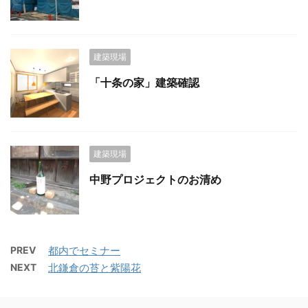
建築現場
「十条の家」建築確認
建築現場
中野プロジェクトのお清め
PREV
都内でセミナー
NEXT
北鎌倉の苔と紫陽花