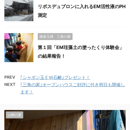
リボスデュブロンに入れるEM活性液のPH
測定
鎌倉玉縄 三角の家
第１回「EM珪藻土の塗ったくり体験会」
の結果報告！
PREV
｢シャボン玉ＥＭ石鹸｣プレゼント！
NEXT
｢三角の家｣オープンハウスご好評に付き明日も開催し
ます！
山崎の家