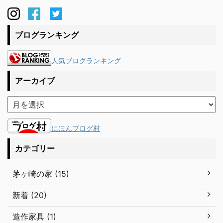
材はねじれや反りが若干は出るため、胴縁で縁を切る
より掘り込みにした方がいいだろうと大工さんたちが
仕込んでくれていました。私たちのこだわりが職人さ
ブログランキング
んたちに伝わり、その気持ちを ...
人気ブログランキング
アーカイブ
にほんブログ村
カテゴリー
茅ヶ崎の家 (15)
新着 (20)
造作家具 (1)