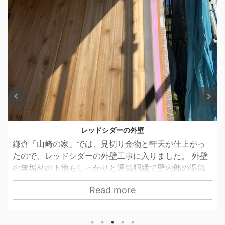
レッドシダーの外壁
鎌倉「山崎の家」では、見切り金物と軒天が仕上がっ
たので、レッドシダーの外壁工事に入りました。 外壁
の無垢材の下地もしっかりと通気胴縁で壁内部の湿気
の逃げ道を確保しているのですが、「山崎の家」は扉
Read more
や金物などとの納まりの関係上、流通している通気胴
縁が使えず悩んでいました。割り付けの打合せをして
いると横胴縁になにやら細かな掘り込みが。。。無垢