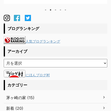
縁が使えず悩んでいました。割り付けの打合せをして
いると横胴縁になにやら細かな掘り込みが。。。無垢
材はねじれや反りが若干は出るため、胴縁で縁を切る
より掘り込みにした方がいいだろうと大工さんたちが
仕込んでくれていました。私たちのこだわりが職人さ
ブログランキング
んたちに伝わり、その気持ちを ...
人気ブログランキング
アーカイブ
にほんブログ村
カテゴリー
茅ヶ崎の家 (15)
新着 (20)