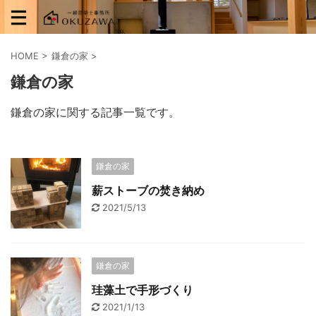
HOME
>
鎌倉の家
>
鎌倉の家
鎌倉の家に関する記事一覧です。
鎌倉の家
薪ストーブの焚き納め
2021/5/13
鎌倉の家
珪藻土で手形づくり
2021/1/13